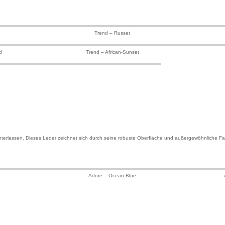
Trend – Russet
d
Trend – African-Sunset
hinterlassen. Dieses Leder zeichnet sich durch seine robuste Oberfläche und außergewöhnliche Farbe
Adore – Ocean-Blue