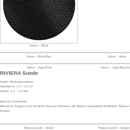
Adore – Black
Adore – Ruby-Red
Adore – Berry
Adore – Egg-Shell
Adore – Light-Blue-G
RIVIERA Suede
Artikel: Rindsveloursleder
Oberfläche: 2,0 – 2,4 m²
Stärke: 1,2 – 1,4 mm
Ideal für Schuhwerk.
Weichheit, Eleganz und sinnlicher Genuss definieren die Riviera Veloursleder-Kollektion. Riviera
fesseln.
Riviera Suede – Black
Riviera Suede – Deep-S