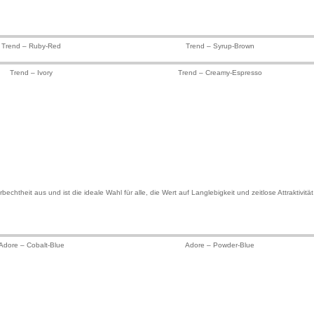
Trend – Ruby-Red
Trend – Syrup-Brown
Trend – Ivory
Trend – Creamy-Espresso
chtheit aus und ist die ideale Wahl für alle, die Wert auf Langlebigkeit und zeitlose Attraktivität
Adore – Cobalt-Blue
Adore – Powder-Blue