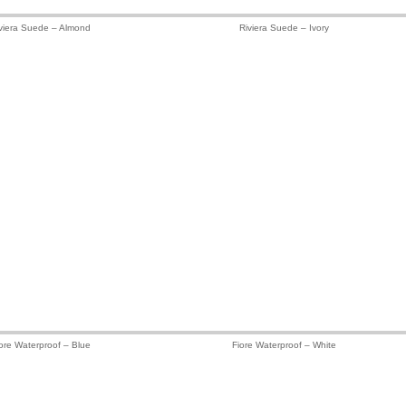
viera Suede – Almond
Riviera Suede – Ivory
ore Waterproof – Blue
Fiore Waterproof – White