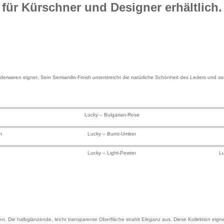
für Kürschner und Designer erhältlich.
rwaren eignet. Sein Semianilin-Finish unterstreicht die natürliche Schönheit des Leders und sorg
Lucky – Bulgarian-Rose
n
Lucky – Burnt-Umber
Lucky – Light-Pewter
L
en. Die halbglänzende, leicht transparente Oberfläche strahlt Eleganz aus. Diese Kollektion eig