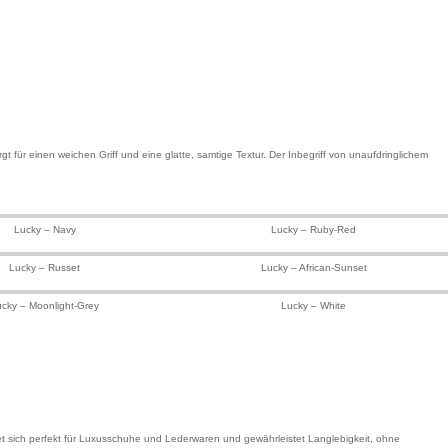
t für einen weichen Griff und eine glatte, samtige Textur. Der Inbegriff von unaufdringlichem
Lucky – Navy
Lucky – Ruby-Red
Lucky – Russet
Lucky – African-Sunset
ucky – Moonlight-Grey
Lucky – White
net sich perfekt für Luxusschuhe und Lederwaren und gewährleistet Langlebigkeit, ohne