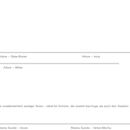
Adore – Slate-Brown
Adore – Ivory
Adore – White
ne unwiderstehlich samtige Textur – ideal für Schuhe, die sowohl das Auge als auch den Tastsinn
iviera Suede – Azure
Riviera Suede – Velvet-Mocha