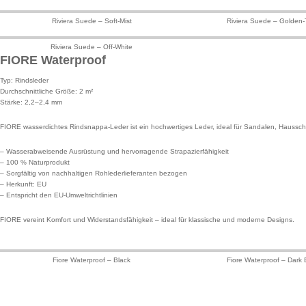
Riviera Suede – Soft-Mist
Riviera Suede – Golden-
Riviera Suede – Off-White
FIORE Waterproof
Typ: Rindsleder
Durchschnittliche Größe: 2 m²
Stärke: 2,2–2,4 mm
FIORE wasserdichtes Rindsnappa-Leder ist ein hochwertiges Leder, ideal für Sandalen, Haussc
– Wasserabweisende Ausrüstung und hervorragende Strapazierfähigkeit
– 100 % Naturprodukt
– Sorgfältig von nachhaltigen Rohlederlieferanten bezogen
– Herkunft: EU
– Entspricht den EU-Umweltrichtlinien
FIORE vereint Komfort und Widerstandsfähigkeit – ideal für klassische und moderne Designs.
Fiore Waterproof – Black
Fiore Waterproof – Dark