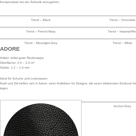
Kompromisse bei der Ästhetik einzugehen.
Trend – Black
Trend – Chocolate
Trend – French-Navy
Trend – Imperial-Re
Trend – Moonlight-Grey
Trend – White
ADORE
Artikel: dollar-grain Rindsnappa
Oberfläche: 2,0 – 2,4 m²
Stärke: 1,2 – 1,4 mm
Ideal für Schuhe und Lederwaren.
Kraft und Stil treffen sich in Adore, einer Kollektion für Designs, die einen bleibenden Eindruck 
legen.
Anchor-Grey