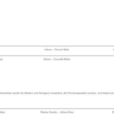
Adore – French-Mole
rey
Adore – Cornsilk-White
 Velourleder wurde für Marken und Designer entwickelt, die Premiumqualität suchen, und bietet ei
late
Riviera Suede – Urban-Grey
R