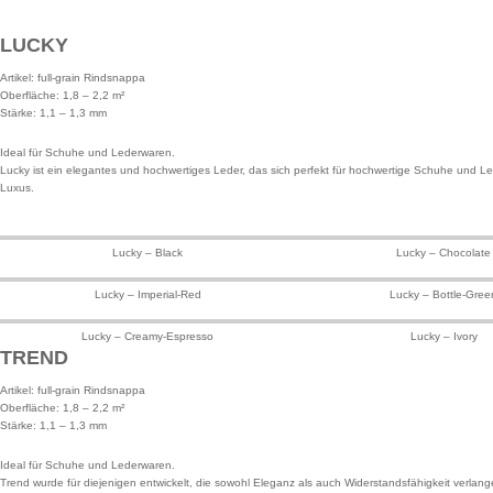
LUCKY
Artikel: full-grain Rindsnappa
Oberfläche: 1,8 – 2,2 m²
Stärke: 1,1 – 1,3 mm
Ideal für Schuhe und Lederwaren.
Lucky ist ein elegantes und hochwertiges Leder, das sich perfekt für hochwertige Schuhe und Lede
Luxus.
Lucky – Black
Lucky – Chocolate
Lucky – Imperial-Red
Lucky – Bottle-Gree
Lucky – Creamy-Espresso
Lucky – Ivory
TREND
Artikel: full-grain Rindsnappa
Oberfläche: 1,8 – 2,2 m²
Stärke: 1,1 – 1,3 mm
Ideal für Schuhe und Lederwaren.
Trend wurde für diejenigen entwickelt, die sowohl Eleganz als auch Widerstandsfähigkeit verlang