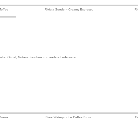
Toffee
Riviera Suede – Creamy Espresso
Ri
huhe, Gürtel, Motorradtaschen und andere Lederwaren.
 Brown
Fiore Waterproof – Coffee Brown
Fi