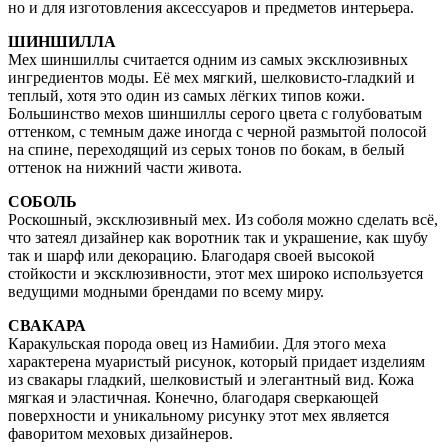
но и для изготовления аксессуаров и предметов интерьера.
ШИНШИЛЛА
Мех шиншиллы считается одним из самых эксклюзивных
ингредиентов моды. Её мех мягкий, шелковисто-гладкий и
теплый, хотя это один из самых лёгких типов кожи.
Большинство мехов шиншиллы серого цвета с голубоватым
оттенком, с темным даже иногда с черной размытой полосой
на спине, переходящий из серых тонов по бокам, в белый
оттенок на нижний части живота.
СОБОЛЬ
Роскошный, эксклюзивный мех. Из соболя можно сделать всё,
что затеял дизайнер как воротник так и украшение, как шубу
так и шарф или декорацию. Благодаря своей высокой
стойкости и эксклюзивности, этот мех широко используется
ведущими модными брендами по всему миру.
СВАКАРА
Каракульская порода овец из Намибии. Для этого меха
характерена муаристый рисунок, который придает изделиям
из свакары гладкий, шелковистый и элегантный вид. Кожа
мягкая и эластичная. Конечно, благодаря сверкающей
поверхности и уникальному рисунку этот мех является
фаворитом меховых дизайнеров.